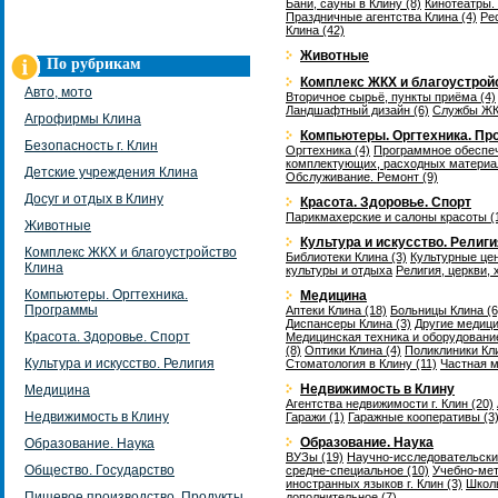
Бани, сауны в Клину (8)
Кинотеатры.
Праздничные агентства Клина (4)
Ре
Клина (42)
Животные
По рубрикам
Комплекс ЖКХ и благоустрой
Авто, мото
Вторичное сырьё, пункты приёма (4)
Ландшафтный дизайн (6)
Службы ЖКХ
Агрофирмы Клина
Компьютеры. Оргтехника. П
Безопасность г. Клин
Оргтехника (4)
Программное обеспеч
комплектующих, расходных материал
Детские учреждения Клина
Обслуживание. Ремонт (9)
Досуг и отдых в Клину
Красота. Здоровье. Спорт
Парикмахерские и салоны красоты (
Животные
Культура и искусство. Религи
Комплекс ЖКХ и благоустройство
Библиотеки Клина (3)
Культурные цен
Клина
культуры и отдыха
Религия, церкви, 
Компьютеры. Оргтехника.
Медицина
Программы
Аптеки Клина (18)
Больницы Клина (6
Диспансеры Клина (3)
Другие медици
Красота. Здоровье. Спорт
Медицинская техника и оборудование
(8)
Оптики Клина (4)
Поликлиники Кли
Культура и искусство. Религия
Стоматология в Клину (11)
Частная м
Недвижимость в Клину
Медицина
Агентства недвижимости г. Клин (20)
Недвижимость в Клину
Гаражи (1)
Гаражные кооперативы (3
Образование. Наука
Образование. Наука
ВУЗы (19)
Научно-исследовательские
Общество. Государство
средне-специальное (10)
Учебно-мет
иностранных языков г. Клин (3)
Школы
Пищевое производство. Продукты
дополнительное (7)