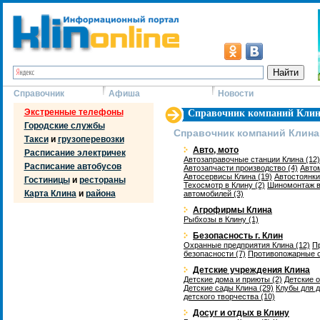
Справочник
Афиша
Новости
Экстренные телефоны
Справочник компаний Клин
Городские службы
Справочник компаний Клина
Такси
и
грузоперевозки
Авто, мото
Расписание электричек
Автозаправочные станции Клина (12)
Расписание автобусов
Автозапчасти производство (4)
Автом
Автосервисы Клина (19)
Автостоянки
Гостиницы
и
рестораны
Техосмотр в Клину (2)
Шиномонтаж в 
Карта Клина
и
района
автомобилей (3)
Агрофирмы Клина
Рыбхозы в Клину (1)
Безопасность г. Клин
Охранные предприятия Клина (12)
П
безопасности (7)
Противопожарные с
Детские учреждения Клина
Детские дома и приюты (2)
Детские 
Детские сады Клина (29)
Клубы для д
детского творчества (10)
Досуг и отдых в Клину