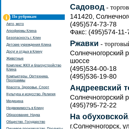
Садовод
- торго
141420, Солнечного
По рубрикам
(495)574-73-78
Авто, мото
Факс: (495)574-11-
Агрофирмы Клина
Безопасность г. Клин
Ржавки
- торговы
Детские учреждения Клина
Солнечногорский р
Досуг и отдых в Клину
Животные
шоссе
Комплекс ЖКХ и благоустройство
(495)534-00-18
Клина
(495)536-19-80
Компьютеры. Оргтехника.
Программы
Андреевский т
Красота. Здоровье. Спорт
Культура и искусство. Религия
Солнечногорский р
Медицина
(495)795-72-22
Недвижимость в Клину
На обуховской
Образование. Наука
Общество. Государство
г.Солнечногорск, у
Пищевое производство. Продукты