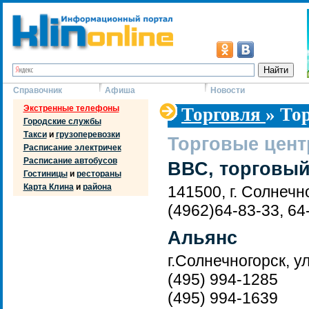
Справочник
Афиша
Новости
Экстренные телефоны
Торговля
» То
Городские службы
Такси
и
грузоперевозки
Торговые цен
Расписание электричек
Расписание автобусов
ВВС, торговый
Гостиницы
и
рестораны
Карта Клина
и
района
141500, г. Солнечн
(4962)64-83-33, 64
Альянс
г.Солнечногорск, ул
(495) 994-1285
(495) 994-1639