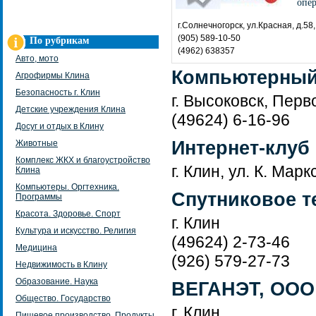
опе
г.Солнечногорск, ул.Красная, д.58,
(905) 589-10-50
По рубрикам
(4962) 638357
Авто, мото
Компьютерный
Агрофирмы Клина
Безопасность г. Клин
г. Высоковск, Перв
Детские учреждения Клина
(49624) 6-16-96
Досуг и отдых в Клину
Интернет-клуб
Животные
Комплекс ЖКХ и благоустройство
г. Клин, ул. К. Марк
Клина
Компьютеры. Оргтехника.
Спутниковое т
Программы
Красота. Здоровье. Спорт
г. Клин
Культура и искусство. Религия
(49624) 2-73-46
Медицина
(926) 579-27-73
Недвижимость в Клину
Образование. Наука
ВЕГАНЭТ, ООО
Общество. Государство
г. Клин,
Пищевое производство. Продукты