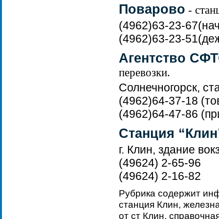
Поварово
- стан
(4962)63-23-67(нач
(4962)63-23-51(деж
Агентство СФТ
перевозки.
Солнечногорск, ст
(4962)64-37-18 (т
(4962)64-47-86 (пр
Станция “Клин
г. Клин, здание вок
(49624) 2-65-96
(49624) 2-16-82
Рубрика содержит ин
станция Клин, железна
от ст Клин, справочная