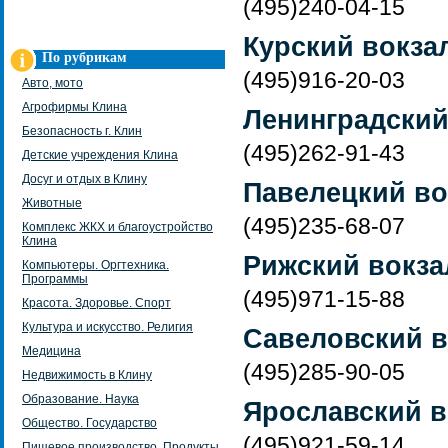
(495)240-04-15
Курский вокза
По рубрикам
(495)916-20-03
Авто, мото
Агрофирмы Клина
Ленинградский
Безопасность г. Клин
(495)262-91-43
Детские учреждения Клина
Досуг и отдых в Клину
Павелецкий во
Животные
(495)235-68-07
Комплекс ЖКХ и благоустройство
Клина
Рижский вокза
Компьютеры. Оргтехника.
Программы
(495)971-15-88
Красота. Здоровье. Спорт
Культура и искусство. Религия
Савеловский в
Медицина
(495)285-90-05
Недвижимость в Клину
Образование. Наука
Ярославский в
Общество. Государство
(495)921-59-14
Пищевое производство. Продукты