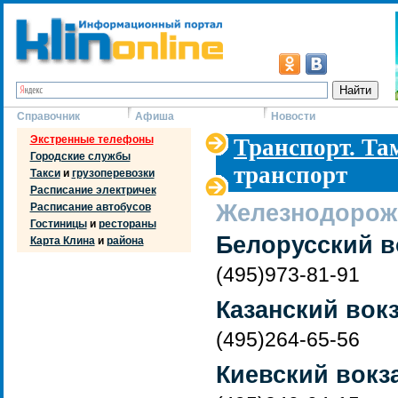
Справочник
Афиша
Новости
Экстренные телефоны
Транспорт. Т
Городские службы
транспорт
Такси
и
грузоперевозки
Расписание электричек
Железнодорож
Расписание автобусов
Гостиницы
и
рестораны
Белорусский в
Карта Клина
и
района
(495)973-81-91
Казанский вок
(495)264-65-56
Киевский вокз