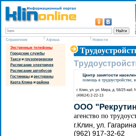
Справочник
Афиша
Новости
Экстренные телефоны
Трудоустройст
Городские службы
Такси
и
грузоперевозки
Трудоустройст
Расписание электричек
Расписание автобусов
Центр занятости населе
Гостиницы
и
рестораны
помощь в трудоустройстве, в
Карта Клина
и
района
г. Клин, ул. ул. Мира, д. 58/25 каб.
(49624) 2-22-13
ООО "Рекрути
агенство по трудоус
г.Клин, ул. Гагарина
(962) 917-32-62