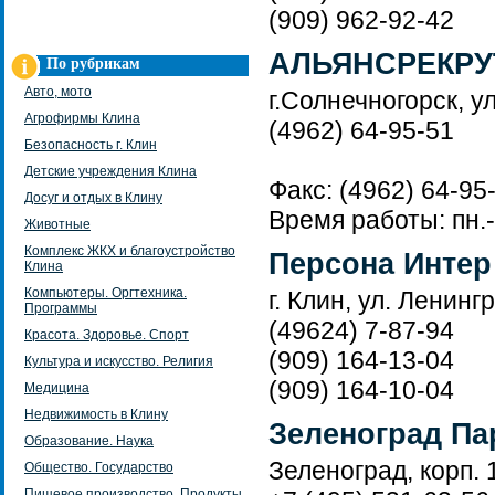
(909) 962-92-42
АЛЬЯНСРЕКРУ
По рубрикам
Авто, мото
г.Солнечногорск, ул
Агрофирмы Клина
(4962) 64-95-51
Безопасность г. Клин
Детские учреждения Клина
Факс: (4962) 64-95
Досуг и отдых в Клину
Время работы: пн.-п
Животные
Комплекс ЖКХ и благоустройство
Персона Интер
Клина
Компьютеры. Оргтехника.
г. Клин, ул. Ленинг
Программы
(49624) 7-87-94
Красота. Здоровье. Спорт
(909) 164-13-04
Культура и искусство. Религия
(909) 164-10-04
Медицина
Недвижимость в Клину
Зеленоград Па
Образование. Наука
Зеленоград, корп. 
Общество. Государство
Пищевое производство. Продукты