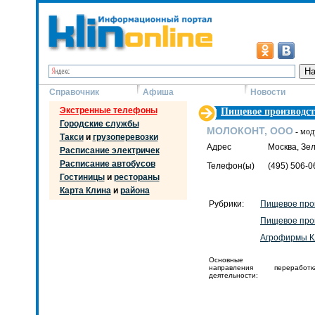
Справочник
Афиша
Новости
Экстренные телефоны
Пищевое производст
Городские службы
МОЛОКОНТ, ООО
- мод
Такси
и
грузоперевозки
Адрес
Москва, Зел
Расписание электричек
Расписание автобусов
Телефон(ы)
(495) 506-0
Гостиницы
и
рестораны
Карта Клина
и
района
Рубрики:
Пищевое про
Пищевое про
Агрофирмы К
Основные
направления
переработк
деятельности: