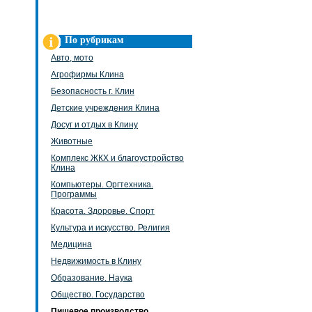
По рубрикам
Авто, мото
Агрофирмы Клина
Безопасность г. Клин
Детские учреждения Клина
Досуг и отдых в Клину
Животные
Комплекс ЖКХ и благоустройство
Клина
Компьютеры. Оргтехника.
Программы
Красота. Здоровье. Спорт
Культура и искусство. Религия
Медицина
Недвижимость в Клину
Образование. Наука
Общество. Государство
Пищевое производство.