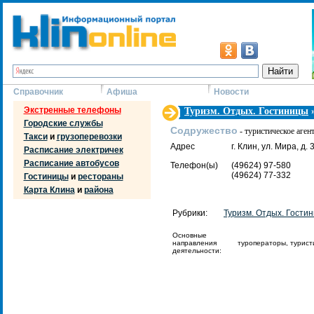
Справочник
Афиша
Новости
Экстренные телефоны
Туризм. Отдых. Гостиницы
Городские службы
Содружество
- туристическое аген
Такси
и
грузоперевозки
Адрес
г. Клин, ул. Мира, д. 
Расписание электричек
Расписание автобусов
Телефон(ы)
(49624) 97-580
(49624) 77-332
Гостиницы
и
рестораны
Карта Клина
и
района
Рубрики:
Туризм. Отдых. Гости
Основные
направления
туроператоры, туристи
деятельности: