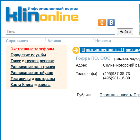
Справочник
Афиша
Новости
Экстренные телефоны
Промышленность. Производ
Городские службы
Гофра ПО, ООО
- упаковка, марки
Такси
и
грузоперевозки
Адрес
Солнечногорский рай
Расписание электричек
Расписание автобусов
Телефон(ы)
(495)937-35-73
(495)981-16-39
Гостиницы
и
рестораны
Карта Клина
и
района
Рубрики:
Промышленность. Про