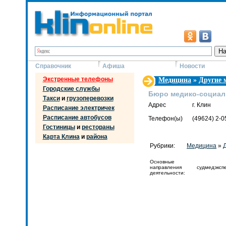
Справочник
Афиша
Новости
Экстренные телефоны
Медицина
»
Другие 
Городские службы
Бюро медико-социал
Такси
и
грузоперевозки
Адрес
г. Клин
Расписание электричек
Расписание автобусов
Телефон(ы)
(49624) 2-0
Гостиницы
и
рестораны
Карта Клина
и
района
Рубрики:
Медицина
»
Основные
направления
судмедэксп
деятельности: