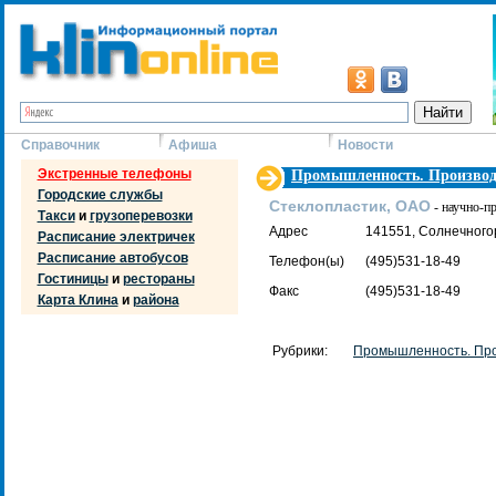
Справочник
Афиша
Новости
Экстренные телефоны
Промышленность. Производ
Городские службы
Стеклопластик, ОАО
- научно-п
Такси
и
грузоперевозки
Адрес
141551, Солнечногор
Расписание электричек
Расписание автобусов
Телефон(ы)
(495)531-18-49
Гостиницы
и
рестораны
Факс
(495)531-18-49
Карта Клина
и
района
Рубрики:
Промышленность. Про