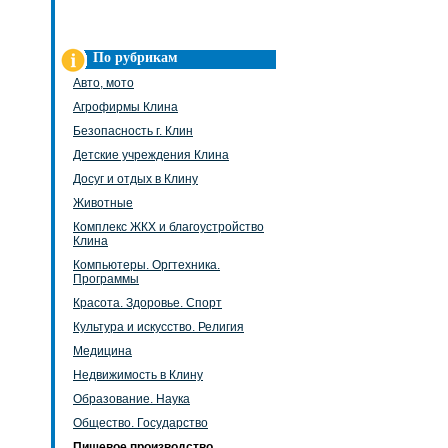
По рубрикам
Авто, мото
Агрофирмы Клина
Безопасность г. Клин
Детские учреждения Клина
Досуг и отдых в Клину
Животные
Комплекс ЖКХ и благоустройство
Клина
Компьютеры. Оргтехника.
Программы
Красота. Здоровье. Спорт
Культура и искусство. Религия
Медицина
Недвижимость в Клину
Образование. Наука
Общество. Государство
Пищевое производство.