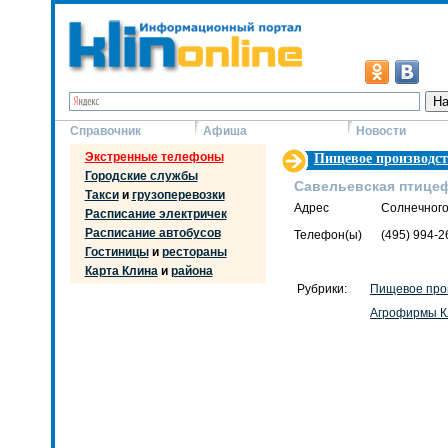
Справочник
Афиша
Новости
Экстренные телефоны
Пищевое производст
Городские службы
Савельевская птице
Такси
и
грузоперевозки
Адрес
Солнечного
Расписание электричек
Расписание автобусов
Телефон(ы)
(495) 994-2
Гостиницы
и
рестораны
Карта Клина
и
района
Рубрики:
Пищевое про
Агрофирмы К