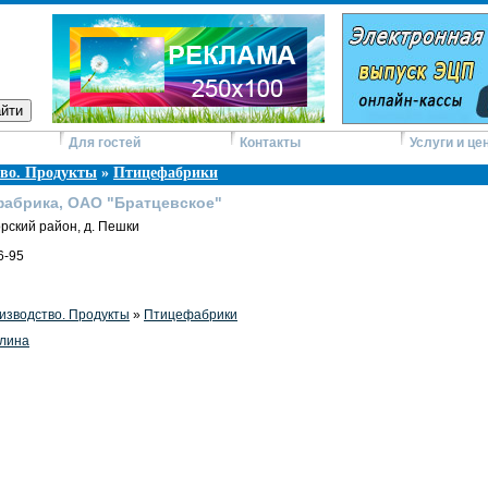
Для гостей
Контакты
Услуги и це
во. Продукты
»
Птицефабрики
фабрика, ОАО "Братцевское"
рский район, д. Пешки
6-95
изводство. Продукты
»
Птицефабрики
лина