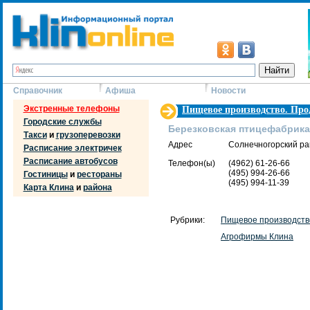
Справочник
Афиша
Новости
Экстренные телефоны
Пищевое производство. Пр
Городские службы
Березковская птицефабрика
Такси
и
грузоперевозки
Адрес
Солнечногорский рай
Расписание электричек
Расписание автобусов
Телефон(ы)
(4962) 61-26-66
(495) 994-26-66
Гостиницы
и
рестораны
(495) 994-11-39
Карта Клина
и
района
Рубрики:
Пищевое производств
Агрофирмы Клина