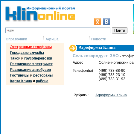
Справочник
Афиша
Новости
Экстренные телефоны
Агрофирмы Клина
Городские службы
Сельхозпродукт, ЗАО
- агрофи
Такси
и
грузоперевозки
Адрес
Солнечногорский рай
Расписание электричек
Расписание автобусов
Телефон(ы)
(499) 733-88-90
(499) 733-23-10
Гостиницы
и
рестораны
(499) 733-31-92
Карта Клина
и
района
Рубрики:
Агрофирмы Клина