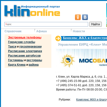
Справочник
Афиша
Новости
Экстренные телефоны
Комплекс ЖКХ и благоустро
Городские службы
Управление ЕИРЦ «Клин» М
Такси
и
грузоперевозки
Расписание электричек
Расписание автобусов
Гостиницы
и
рестораны
Карта Клина
и
района
г. Клин, ул. Карла Маркса, д. 6, стр. 
+7 (496) 245-15-99 доб. 220, 158, 15
+7 (495) 374-51-61 доб. 220, 158, 156
Время работы: Пн-Пт 08:00-20:00, Сб
Рубрики:
Комплекс ЖКХ и благо