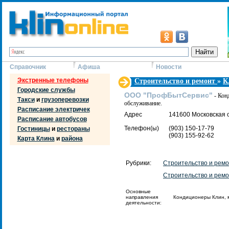
Справочник
Афиша
Новости
Экстренные телефоны
Строительство и ремонт
»
К
Городские службы
ООО "ПрофБытСервис"
- Кон
Такси
и
грузоперевозки
обслуживание.
Расписание электричек
Адрес
141600 Московская об
Расписание автобусов
Телефон(ы)
(903) 150-17-79
Гостиницы
и
рестораны
(903) 155-92-62
Карта Клина
и
района
Рубрики:
Строительство и рем
Строительство и рем
Основные
направления
Кондиционеры Клин, м
деятельности: