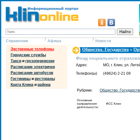
Справочник
Афиша
Новости
Экстренные телефоны
Общество. Государство
»
Ор
Городские службы
Фонд социального страхова
Такси
и
грузоперевозки
Адрес
МО, г. Клин, ул. Лит
Расписание электричек
Расписание автобусов
Телефон(ы)
(49624) 2-21 09
Гостиницы
и
рестораны
Карта Клина
и
района
Рубрики:
Общество. Государств
Основные
направления
ФСС Клин
деятельности: