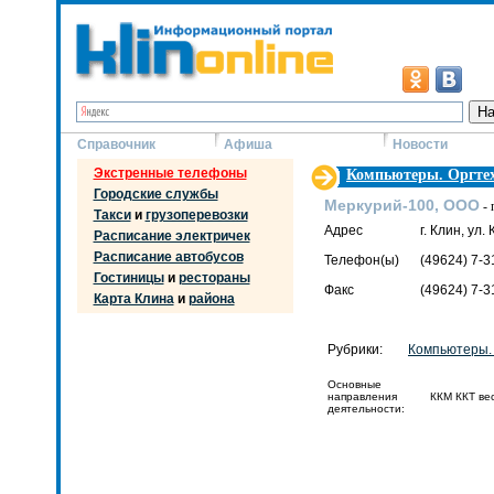
Справочник
Афиша
Новости
Экстренные телефоны
Компьютеры. Оргте
Городские службы
Меркурий-100, ООО
- 
Такси
и
грузоперевозки
Адрес
г. Клин, ул.
Расписание электричек
Расписание автобусов
Телефон(ы)
(49624) 7-3
Гостиницы
и
рестораны
Факс
(49624) 7-3
Карта Клина
и
района
Рубрики:
Компьютеры.
Основные
направления
ККМ ККТ ве
деятельности: