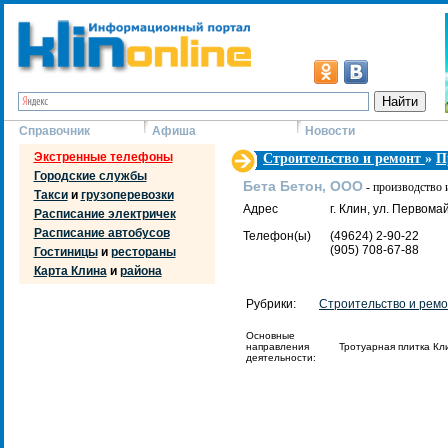
Справочник
Афиша
Новости
Экстренные телефоны
Строительство и ремонт
»
П
Городские службы
Бета Бетон, ООО
- производство 
Такси
и
грузоперевозки
Адрес
г. Клин, ул. Первомай
Расписание электричек
Расписание автобусов
Телефон(ы)
(49624) 2-90-22
(905) 708-67-88
Гостиницы
и
рестораны
Карта Клина
и
района
Рубрики:
Строительство и рем
Основные
направления
Тротуарная плитка Кл
деятельности: