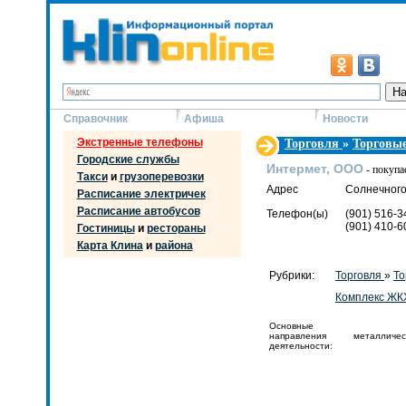
Справочник
Афиша
Новости
Экстренные телефоны
Торговля
»
Торговые
Городские службы
Интермет, ООО
- покупа
Такси
и
грузоперевозки
Адрес
Солнечногор
Расписание электричек
Расписание автобусов
Телефон(ы)
(901) 516-3
(901) 410-6
Гостиницы
и
рестораны
Карта Клина
и
района
Рубрики:
Торговля
»
То
Комплекс ЖКХ
Основные
направления
металличес
деятельности: