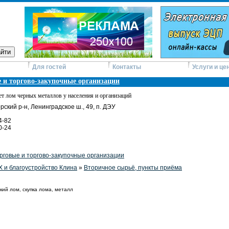
Для гостей
Контакты
Услуги и це
 и торгово-закупочные организации
ет лом черных металлов у населения и организаций
ский р-н, Ленинградское ш., 49, п. ДЭУ
4-82
0-24
рговые и торгово-закупочные организации
 и благоустройство Клина
»
Вторичное сырьё, пункты приёма
кий лом, скупка лома, металл