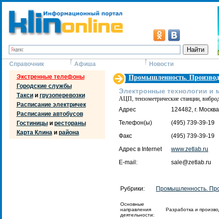
Справочник
Афиша
Новости
Экстренные телефоны
Промышленность. Производ
Городские службы
Электронные технологии и 
Такси
и
грузоперевозки
АЦП, тензометрические станции, вибро
Расписание электричек
Адрес
124482, г. Москва
Расписание автобусов
Телефон(ы)
(495) 739-39-19
Гостиницы
и
рестораны
Карта Клина
и
района
Факс
(495) 739-39-19
Адрес в Internet
www.zetlab.ru
E-mail:
sale@zetlab.ru
Рубрики:
Промышленность. Про
Основные
направления
Разработка и произво
деятельности: